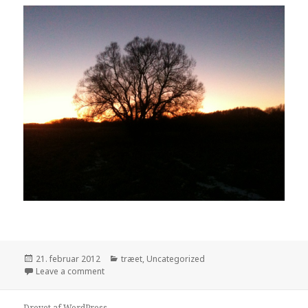
Udgivet
21. februar 2012
Kategorier
træet
,
Uncategorized
i
Leave a comment
Drevet af WordPress