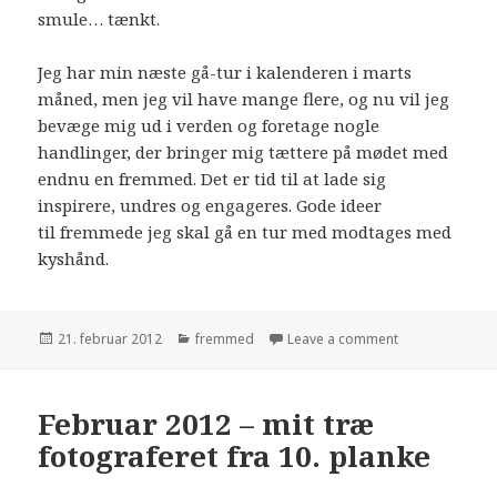
smule… tænkt.
Jeg har min næste gå-tur i kalenderen i marts
måned, men jeg vil have mange flere, og nu vil jeg
bevæge mig ud i verden og foretage nogle
handlinger, der bringer mig tættere på mødet med
endnu en fremmed. Det er tid til at lade sig
inspirere, undres og engageres. Gode ideer
til fremmede jeg skal gå en tur med modtages med
kyshånd.
Udgivet
21. februar 2012
Kategorier
fremmed
Leave a comment
i
Februar 2012 – mit træ
fotograferet fra 10. planke