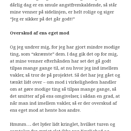
dårlig dag er en smule angstfremkaldende, så står
mine venner på sidelinjen, er helt rolige og siger
“Jeg er sikker på det går godt!”
Overskud af ens eget mod
Og jeg undrer mig, for jeg har gjort mindre modige
ting, som “skræmte” dem. I dag gik det op for mig,
at mine venner efterhånden har set det gå godt
tilpas mange gange til, at nu hvor jeg ind imellem
vakler, så tror de på projektet. Så det har jeg gået og
tænkt lidt over – om mod i virkeligheden handler
om at gøre modige ting så tilpas mange gange, så
det smitter af på ens omgivelser, i sådan en grad, at
når man ind imellem vakler, så er der overskud af
ens eget mod at hente hos andre.
Hmmm…. det lyder lidt kringlet, hvilket turen og
samtalen for øvrigt slet ikke var. Kærlighed og