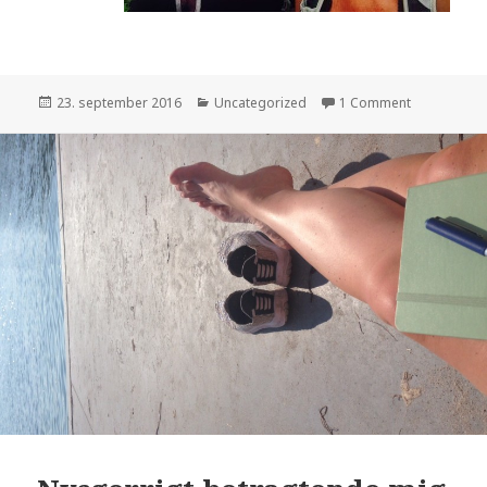
Udgivet
23. september 2016
Kategorier
Uncategorized
1 Comment
i