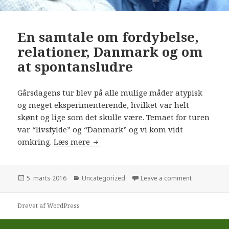
En samtale om fordybelse,
relationer, Danmark og om
at spontansludre
Gårsdagens tur blev på alle mulige måder atypisk
og meget eksperimenterende, hvilket var helt
skønt og lige som det skulle være. Temaet for turen
var “livsfylde” og “Danmark” og vi kom vidt
omkring.
Læs mere
En samtale om fordybelse, relation
Udgivet
5. marts 2016
Kategorier
Uncategorized
Leave a comment
i
Drevet af WordPress