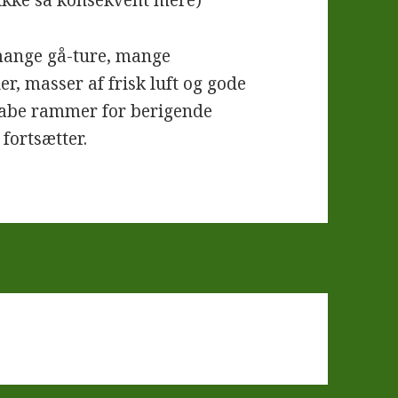
 ikke så konsekvent mere)
l mange gå-ture, mange
r, masser af frisk luft og gode
skabe rammer for berigende
fortsætter.