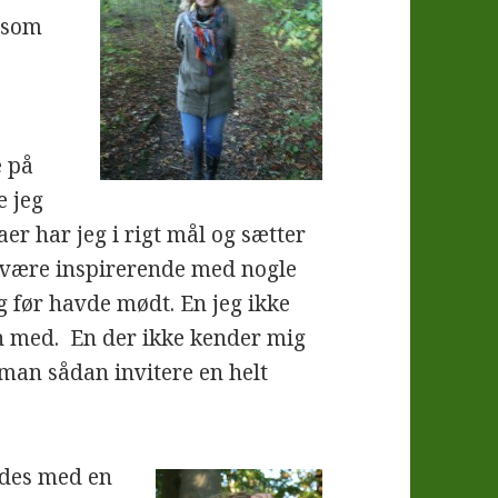
e som
e på
e jeg
aer har jeg i rigt mål og sætter
e være inspirerende med nogle
g før havde mødt. En jeg ikke
n med. En der ikke kender mig
 man sådan invitere en helt
ødes med en