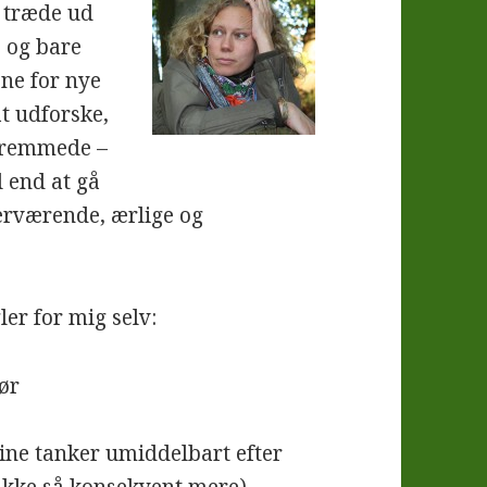
t træde ud
) og bare
ne for nye
at udforske,
 fremmede –
 end at gå
ærværende, ærlige og
er for mig selv:
ør
mine tanker umiddelbart efter