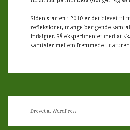
turen her på min blog (det gør jeg så
Siden starten i 2010 er det blevet ti
refleksioner, mange berigende samtale
indsigter. Så eksperimentet med at 
samtaler mellem fremmede i naturen 
Drevet af WordPress