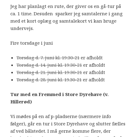
Jeg har planlagt en rute, der giver os en gå-tur på
ca. 1 time. Desuden sparker jeg samtalerne i gang
med et kort oplæg og samtalekort vi kan bruge
undervejs.
Fire torsdage i juni
Torsdag d. 7. juni kl. 19:30-21
er afholdt
Torsdag d. 14. juni kl. 19:30-21
er afholdt
Torsdag d. 21. juni kl. 19:30-21
er afholdt
Torsdag d. 28. juni kl. 19.30-21
er afholdt
Tur med en Fremmed i Store Dyrehave (v.
Hillerød)
Vi mødes på en af p-pladserne (nærmere info
følger), går en tur i Store Dyrehave og slutter fælles
af ved bålstedet. I må gerne komme flere, der