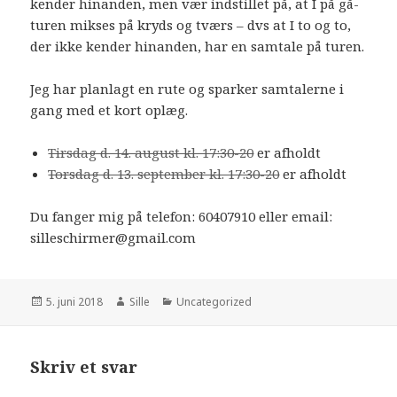
kender hinanden, men vær indstillet på, at I på gå-
turen mikses på kryds og tværs – dvs at I to og to,
der ikke kender hinanden, har en samtale på turen.
Jeg har planlagt en rute og sparker samtalerne i
gang med et kort oplæg.
Tirsdag d. 14. august kl. 17:30-20
er afholdt
Torsdag d. 13. september kl. 17:30-20
er afholdt
Du fanger mig på telefon: 60407910 eller email:
silleschirmer@gmail.com
Udgivet
5. juni 2018
Forfatter
Sille
Kategorier
Uncategorized
i
Skriv et svar