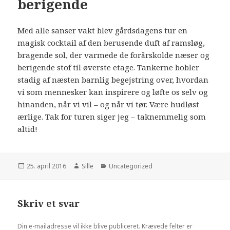
berigende
Med alle sanser vakt blev gårdsdagens tur en
magisk cocktail af den berusende duft af ramsløg,
bragende sol, der varmede de forårskolde næser og
berigende stof til øverste etage. Tankerne bobler
stadig af næsten barnlig begejstring over, hvordan
vi som mennesker kan inspirere og løfte os selv og
hinanden, når vi vil – og når vi tør. Være hudløst
ærlige. Tak for turen siger jeg – taknemmelig som
altid!
Udgivet
25. april 2016
Forfatter
Sille
Kategorier
Uncategorized
i
Skriv et svar
Din e-mailadresse vil ikke blive publiceret.
Krævede felter er