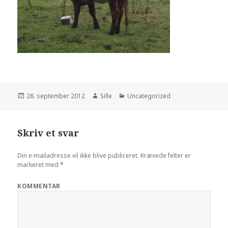
Udgivet
28. september 2012
Forfatter
Sille
Kategorier
Uncategorized
i
Skriv et svar
Din e-mailadresse vil ikke blive publiceret.
Krævede felter er
markeret med
*
KOMMENTAR