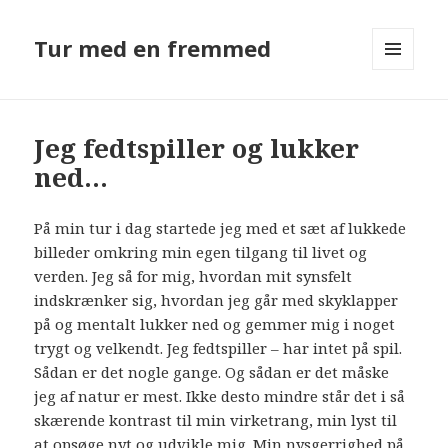
Tur med en fremmed
MENU
OG
WIDGETS
Jeg fedtspiller og lukker
ned…
På min tur i dag startede jeg med et sæt af lukkede
billeder omkring min egen tilgang til livet og
verden. Jeg så for mig, hvordan mit synsfelt
indskrænker sig, hvordan jeg går med skyklapper
på og mentalt lukker ned og gemmer mig i noget
trygt og velkendt. Jeg fedtspiller – har intet på spil.
Sådan er det nogle gange.
Og sådan er det måske
jeg af natur er mest. Ikke desto mindre står det i så
skærende kontrast til min virketrang, min lyst til
at opsøge nyt og udvikle mig. Min nysgerrighed på