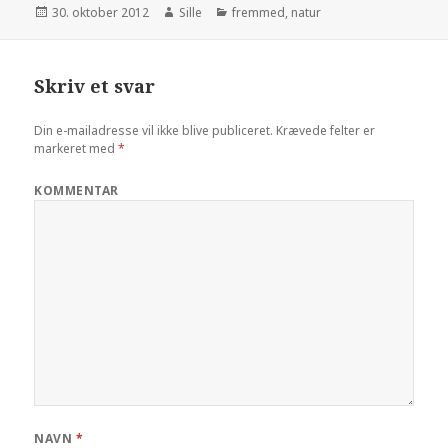
Udgivet
30. oktober 2012
Forfatter
Sille
Kategorier
fremmed
,
natur
i
Skriv et svar
Din e-mailadresse vil ikke blive publiceret.
Krævede felter er
markeret med
*
KOMMENTAR
NAVN
*