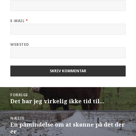
E-MAIL
*
WEBSTED
Indlægsnavigation
FORRIGE
Det har jeg virkelig ikke tid til…
Forrige
indlæg:
NÆSTE
En påmindelse om at skønne på det der
Næste
er
indlæg: