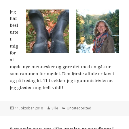
Jeg
har
besl
utte
t
mig
for
at
møde nye mennesker og gøre det med en gå-tur
som rammen for mødet. Den første aftale er lavet
og på fredag kl. 11 trækker jeg i gummistøvlerne.
Jeg glæder mig helt vildt!
Udgivet
11. oktober 2010
Forfatter
Sille
Kategorier
Uncategorized
i