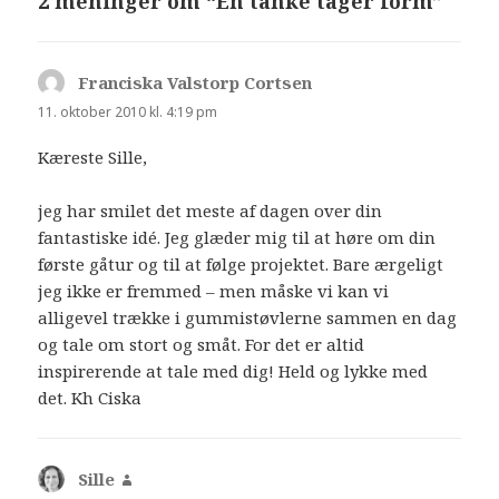
2 meninger om “En tanke tager form”
Franciska Valstorp Cortsen
siger:
11. oktober 2010 kl. 4:19 pm
Kæreste Sille,
jeg har smilet det meste af dagen over din
fantastiske idé. Jeg glæder mig til at høre om din
første gåtur og til at følge projektet. Bare ærgeligt
jeg ikke er fremmed – men måske vi kan vi
alligevel trække i gummistøvlerne sammen en dag
og tale om stort og småt. For det er altid
inspirerende at tale med dig! Held og lykke med
det. Kh Ciska
Sille
siger: