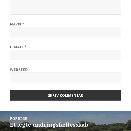
NAVN
*
E-MAIL
*
WEBSTED
Indlægsnavigation
FORRIGE
Et ægte undringsfællesskab
Forrige