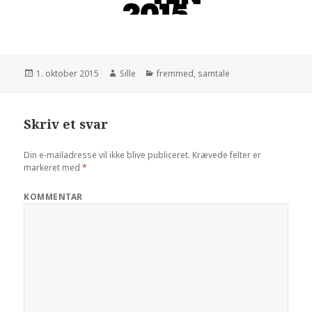
Udgivet
1. oktober 2015
Forfatter
Sille
Kategorier
fremmed
,
samtale
i
Skriv et svar
Din e-mailadresse vil ikke blive publiceret.
Krævede felter er
markeret med
*
KOMMENTAR